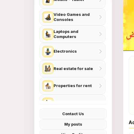
Video Games and
Consoles
Laptops and
Computers
Electronics
Real estate for sale
Properties for rent
🌙
Home and Garden
Contact Us
Women Fashion
Ad
My posts