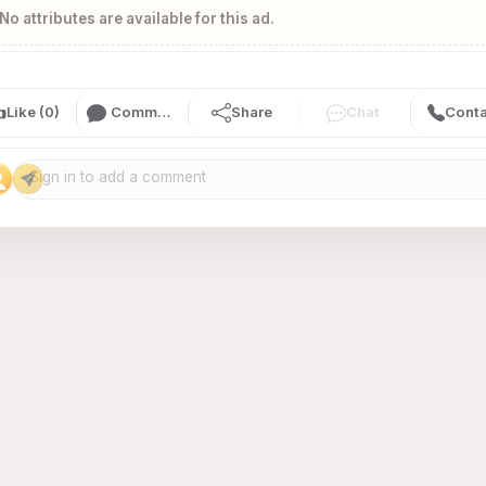
No attributes are available for this ad.

Like (0)
Comment (0)
Share
Chat
Conta