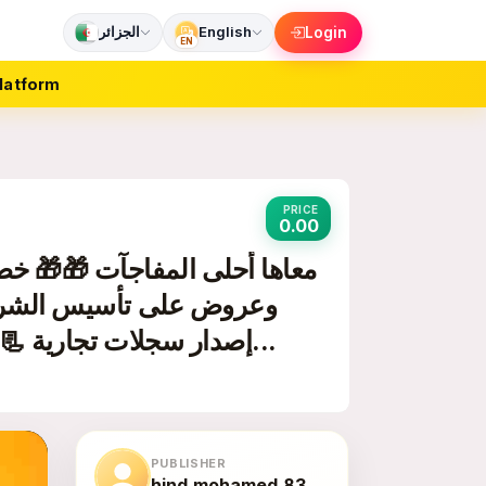
English
الجزائر
Login
EN
latform
PRICE
0.00
وعروض على تأسيس الشركا
إصدار سجلات تجارية 📃 🌙كل عام وانتم بخير🌙 للتفاصيل برجاء التواصل...
PUBLISHER
hind.mohamed.83