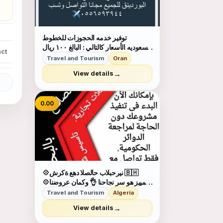
توفير خدمه الحجوزات للخطوط
السعوديه الأسعار كالتالي : البالغ ١٠٠ ريال
ct
للذهاب والذهاب والعودة ١٥٠ ريال
Travel and Tourism
Oran
والطفل ٥٠ ريال والرضيع مجانا مع خدمه
→
View details
قص البوردينق للجميع مجانا التواصل
وتسب ٠٥٥٦٥٩٣٩٤٤
0.00
💠شركة عهد الصلاح بالبحرين ⁦🇧🇭⁩
💠التمييز هو سر نجاحنا 👌 وكمان عروضنا
مميزة😉 عروضنا على :- □تأسيس
Travel and Tourism
Algeria
الشركات والمؤسسات🏣🏭 □دعاية
→
View details
وإعلان🖼 □تسويق عقاري🌇 □إصدار
الموافقات لجميع الجنسيات👌 □إدارة