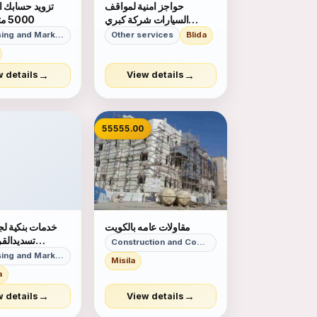
حواجز امنية لمواقف
تزويد حسابك ان
السيارات شركة كبري
5000 متابع حقيقي
ومتخصصة في التركيب
Advertising and Marketing
Other services
Blida
والصيانة بالمملكة العربية
السعودية
→
→
w details
View details
55555.00
مقاولات عامه بالكويت
خدمات بنكية لجم
تسديدالق
Construction and Contracting
واستخراج قرض جد
Advertising and Marketing
Misila
a
0557288683 ابو بشاي
→
→
w details
View details