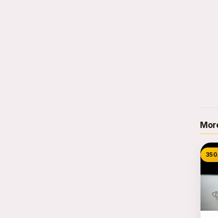
More
350