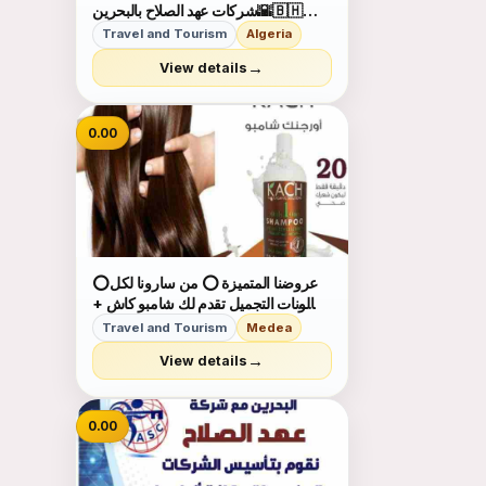
🌇شركات عهد الصلاح بالبحرين🇧🇭
لخدمات رجال الأعمال وتأسيس الشركات
Travel and Tourism
Algeria
وتخليص المعاملات وإصدار السجلات
→
View details
التجارية زيارات وإقامات لدولة البحرين
للتفاصيل برجاء التواصل خاص🔏...
0.00
⭕عروضنا المتميزة ⭕ من سارونا لكل
صالونات التجميل تقدم لك شامبو كاش +
بروتين أوجا مع التدريب 👌👌 مش تدريب
Travel and Tourism
Medea
فقط 🤔 هنقدم لك شهادة الجودة من
→
View details
البرازيل 🤩 مستنية إيه إتصلي شوفي
عروضنا المستمرة 👏👏 للت...
0.00