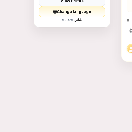
View Profile
Men Fashion
Change language
Children&#039;s
©
2026
اناناس
0
Supplies and Toys

food - food
Education and
Training
Services
Animals for Sale
Books and Hobbies