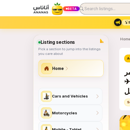
BETA
Hom
Listing sections
Pick a section to jump into the listings
you care about
A
Home
مات
✈
Site section map
Cars and Vehicles
S
Motorcycles
Mobile - Tablet