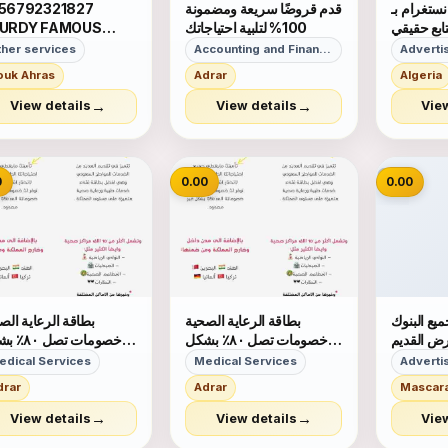
ستغرام بـ
قدم قروضًا سريعة ومضمونة
56792321827
100% لتلبية احتياجاتك
URDY FAMOUS
EATEST VERY
ther services
Accounting and Finance Services
PABLE MAGIC RING
ouk Ahras
Adrar
Algeria
R MONEY LUCK
WER IN GERMANY
→
→
View details
View details
Vie
XICO OMAN
RDAN VIETNAM
AMI UK
📷
0
0.00
0.00
يع البنوك
بطاقة الرعاية الصحية
بطاقة الرعاية الص
رض القديم
خصومات تصل ٨٠٪ بشكل
خصومات تصل 
يد تسديد
غير محدود تشمل ١٠ الاف
غير محد
edical Services
Medical Services
ايقاف الخدمات وسمه .بنك
مركز صحي والكثير منها
مركز صحي والكثير م
drar
Adrar
Mascar
الاهلي ٢٢ راتب
الصيدليات اوالنوادي
الصيدليات اوالنو
ر
والمطاعم الصحية وتجميلية كـ
والمطاعم الصحية وتجميلية
→
→
View details
View details
Vie
زراعة الشعر والعمليات
زراعة الشعر والعمل