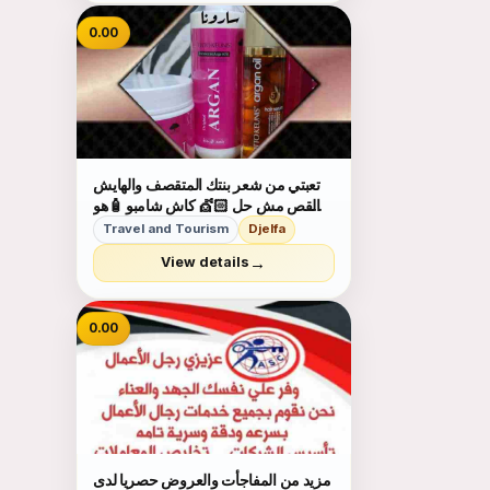
أملاك...
0.00
تعبتي من شعر بنتك المتقصف والهايش
والقص مش حل 💇🏻 كاش شامبو 🧴هو
الحل 🗝 بمكونات طبيعية 100% أحصلي
Travel and Tourism
Djelfa
على شعر ناعم وصحي🧝&zwj;♀ آمن
→
View details
جدآ على الأطفال👩&zwj;👧&zwj;👦
يعني إستخدميه لبنتك وأنتى مطمئنة👌
خ...
0.00
مزيد من المفاجأت والعروض حصريا لدى