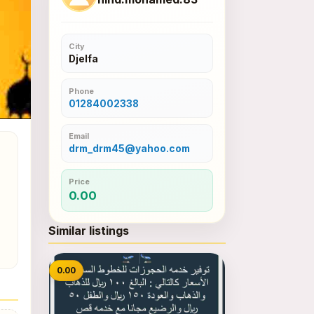
City
Djelfa
Phone
01284002338
Email
drm_drm45@yahoo.com
Price
0.00
Similar listings
0.00