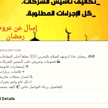
DESCRIPTION
رمضان جانا 🌙وعهد الصلاح بالبحرين ⁦🇧🇭⁩ معاها أحلى المفاجآت 🎁🎁

خصومات وعروض على تأسيس الشركات🏭

إستشارات قانونية 📕

إقامات ،زيارات ✈

إصدار سجلات تجارية 📃

🌙كل عام وانتم بخير

للتفاصيل برجاء التواصل خاص 📬 أ/هند محمد
 Details