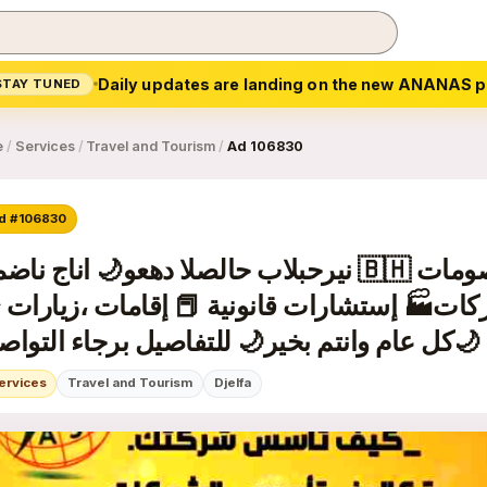
Daily updates are landing on the new ANANAS p
STAY TUNED
e
/
Services
/
Travel and Tourism
/
Ad 106830
d #106830
رمضان جانا 🌙وعهد الصلاح بالبحرين ⁦🇧🇭⁩ معاها أحلى المفاجآت 🎁🎁 خصو
ت🏭 إستشارات قانونية 📕 إقامات ،زيارات 
ervices
Travel and Tourism
Djelfa