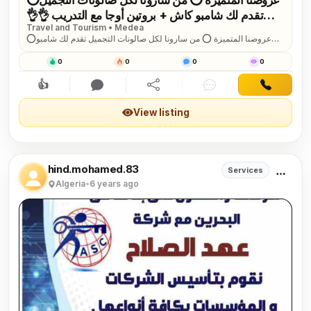
تقدم لك شامبو كاش + بروتين أوجا مع التدريب 👌👌
Travel and Tourism • Medea
مش تدريب فقط 🤔 هنقدم لك شهادة الجودة من
⭕عروضنا المتميزة ⭕ من سارونا لكل صالونات التجميل تقدم لك شامبو
البرازيل 🤩 مستنية إيه إتصلي شوفي عروضنا المستمرة
كاش + بروتين أوجا مع التدريب 👌👌 مش تدريب فقط 🤔 هنقدم لك شهادة
👏👏 للت...
الجودة من البرازيل 🤩 مستنية إيه إتصلي شوفي عروضنا المستمرة 👏👏
0
0
0
0
للتواصل خاص ا/هند محمد
👍
Interested
Comment
Share
Chat
Contact
View listing
hind.mohamed.83
Services
Algeria
•
6 years ago