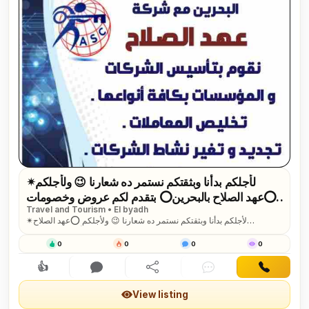
✴لأجلكم بدأنا وبثقتكم نستمر ده شعارنا 😉 ولأجلكم
⭕عهد الصلاح بالبحرين⭕ بتقدم لكم عروض وخصومات
Travel and Tourism • El byadh
على :- ■تأسيس الشركات والمؤسسات🌍 ■إستخراج
✴لأجلكم بدأنا وبثقتكم نستمر ده شعارنا 😉 ولأجلكم ⭕عهد الصلاح
كافة الموافقات الأمنية والحكومية📑 ■تخليص السجلات
بالبحرين⭕ بتقدم لكم عروض وخصومات على :- ■تأسيس الشركات
التجارية في...
والمؤسسات🌍 ■إستخراج كافة الموافقات الأمنية والحكومية📑 ■تخليص
0
0
0
0
السجلات التجارية في وقت قياسي⏰ ■دعاية وإعلان📰 ■تسويق عقاري🌃
■إقامات وزيارات✈ ■إدارة أملاك الغير📜 العرض ساري لفترة محدودة ⏱
👍
Interested
Comment
Share
Chat
Contact
للتواصل خاص📬 هند محمد لخدمتكم بدأنا وبثقتكم نستمر
View listing