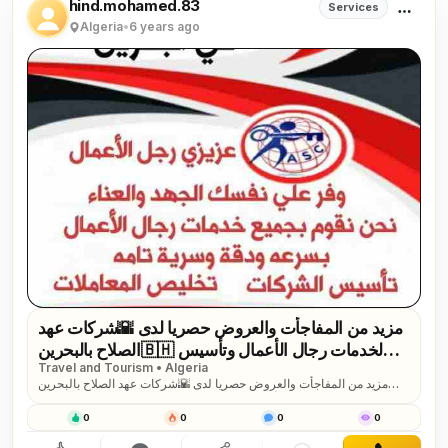
hind.mohamed.83
Services
Algeria
•
6 years ago
مزيد من المفاجأت والعروض حصريا لدى 🌇شركات عهد
الصلاح بالبحرين🇧🇭 لخدمات رجال الأعمال وتأسيس
Travel and Tourism • Algeria
الشركات وتخليص المعاملات وإصدار السجلات التجارية
مزيد من المفاجأت والعروض حصريا لدى 🌇شركات عهد الصلاح بالبحرين
زيارات وإقامات لدولة البحرين للتفاصيل برجاء التواصل
🇧🇭 لخدمات رجال الأعمال وتأسيس الشركات وتخليص المعاملات وإصدار
خاص🔏...
السجلات التجارية زيارات وإقامات لدولة البحرين للتفاصيل برجاء التواصل
0
0
0
0
خاص🔏/هند محمد