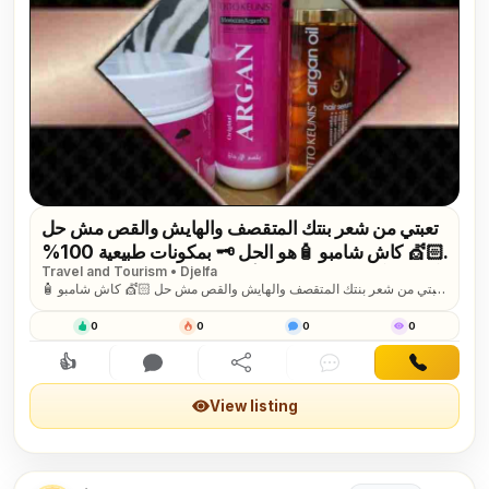
تعبتي من شعر بنتك المتقصف والهايش والقص مش حل
💇🏻 كاش شامبو 🧴هو الحل 🗝 بمكونات طبيعية 100%
Travel and Tourism • Djelfa
أحصلي على شعر ناعم وصحي🧝&zwj;♀ آمن جدآ على
تعبتي من شعر بنتك المتقصف والهايش والقص مش حل 💇🏻 كاش شامبو 🧴
الأطفال👩&zwj;👧&zwj;👦 يعني إستخدميه لبنتك وأنتى
هو الحل 🗝 بمكونات طبيعية 100% أحصلي على شعر ناعم وصحي🧝
مطمئنة👌 خ...
&zwj;♀ آمن جدآ على الأطفال👩&zwj;👧&zwj;👦 يعني إستخدميه لبنتك
0
0
0
0
وأنتى مطمئنة👌 خالي من الصوديوم والسلفات 🚫 مع سارونا شعر بنوتك في
أمان👍 التواصل خاص ا /هند محمود
👍
Interested
Comment
Share
Chat
Contact
View listing