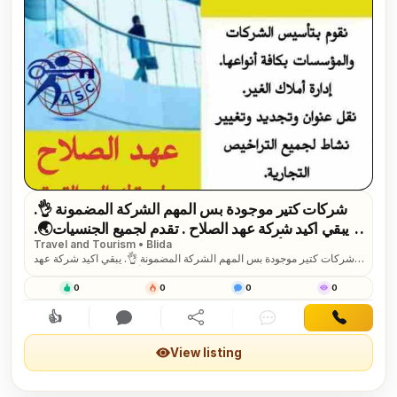
شركات كتير موجودة بس المهم الشركة المضمونة 👌.
يبقي اكيد شركة عهد الصلاح . تقدم لجميع الجنسيات🌏.
Travel and Tourism • Blida
خدماتها فى تأسيس الشركات _ إصدار السجلات التجارية
شركات كتير موجودة بس المهم الشركة المضمونة 👌. يبقي اكيد شركة عهد
_ تخليص المعاملات _الزيارات و الإقامات . لمزيد من...
الصلاح . تقدم لجميع الجنسيات🌏. خدماتها فى تأسيس الشركات _ إصدار
السجلات التجارية _ تخليص المعاملات _الزيارات و الإقامات . لمزيد من
0
0
0
0
المعلومات تواصل خاص📧/هند محمد
👍
Interested
Comment
Share
Chat
Contact
View listing