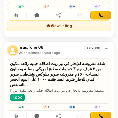
_ تخليص المعاملات _الزيارات و الإقامات . لمزيد من...
الصلاح . تقدم لجميع الجنسيات🌏. خدماتها فى تأسيس الشركات _ إصدار
السجلات التجارية _ تخليص المعاملات _الزيارات و الإقامات . لمزيد من
0
0
0
0
المعلومات تواصل خاص📧/هند محمد
👍
Interested
Comment
Share
Chat
Contact
View listing
firas.fone.68
Services
Constantine
•
7 years ago
شقه مفروشه للايجار في بير زيت اطلاله جبليه رائعه تتكون
من ٣ غرف نوم ٣ حمامات مطبخ امريكي وصاله وصالون
المساحه ١٥٠م مفروشه سوبر ديلوكس وتشطيب سوبر
كمان للاجار فترت العيد فقت ١٠٠٠ على اليوم الحجز
الستفس...
شقه مفروشه للايجار في بير زيت اطلاله جبليه رائعه تتكون من ٣
غرف نوم ٣ حمامات مطبخ امريكي وصاله وصالون المساحه ١٥٠م
1,000
مفروشه سوبر ديلوكس وتشطيب سوبر كمان للاجار فترت العيد فقت
١٠٠٠ على اليوم الحجز الستفسار على رقم 0525970306
0
0
0
0
0598070796
👍
Interested
Comment
Share
Chat
Contact