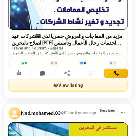
مزيد من المفاجأت والعروض حصريا لدى 🌇شركات عهد
الصلاح بالبحرين🇧🇭 لخدمات رجال الأعمال وتأسيس
Travel and Tourism • Algeria
الشركات وتخليص المعاملات وإصدار السجلات التجارية
مزيد من المفاجأت والعروض حصريا لدى 🌇شركات عهد الصلاح بالبحرين
زيارات وإقامات لدولة البحرين للتفاصيل برجاء التواصل
🇧🇭 لخدمات رجال الأعمال وتأسيس الشركات وتخليص المعاملات وإصدار
خاص🔏...
السجلات التجارية زيارات وإقامات لدولة البحرين للتفاصيل برجاء التواصل
0
0
0
0
خاص🔏/هند محمد
👍
Interested
Comment
Share
Chat
Contact
View listing
Services
hind.mohamed.83
Blida
•
6 years ago