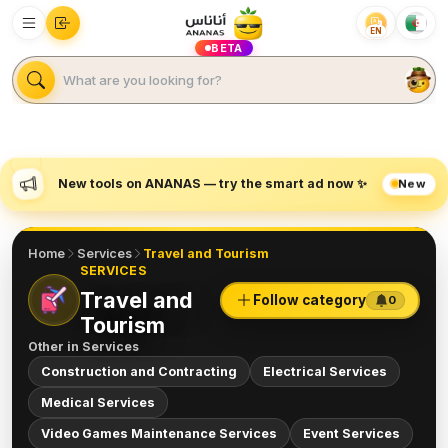
EN
BETA
New
New tools on ANANAS — try the smart ad now ✨
Home
Services
Travel and Tourism
SERVICES
Travel and
Follow category
0
Tourism
Other in
Services
Construction and Contracting
Electrical Services
Medical Services
Video Games Maintenance Services
Event Services