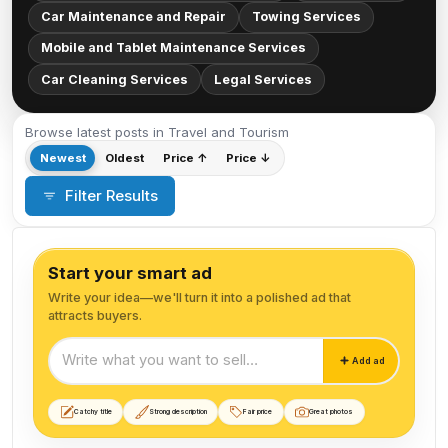
Car Maintenance and Repair
Towing Services
Mobile and Tablet Maintenance Services
Car Cleaning Services
Legal Services
Browse latest posts in Travel and Tourism
Newest
Oldest
Price ↑
Price ↓
Filter Results
Start your smart ad
Write your idea—we'll turn it into a polished ad that
attracts buyers.
Start your smart ad
Add ad
Catchy title
Strong description
Fair price
Great photos