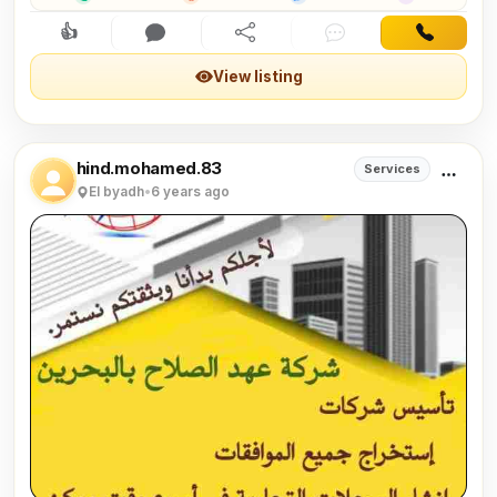
المعلومات تواصل خاص📧/هند محمد
👍
Interested
Comment
Share
Chat
Contact
View listing
hind.mohamed.83
Services
El byadh
•
6 years ago