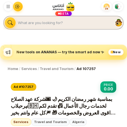
EN
BETA
New
New tools on ANANAS — try the smart ad now ✨
Home
/
Services
/
Travel and Tourism
/
Ad 107257
PRICE
Ad #107257
0.00
بمناسبة شهر رمضان الكريم 🌙 🌆شركة عهد الصلاح
بالبحرين⁦🇧🇭⁩ لخدمات رجال الأعمال 📠 تقدم لكم
اقوى العروض والخصومات 🎁 🎆كل عام وانتم بخير
🔆لمزيد من التفاصيل برجاء التواصل خاص/هند محمد
Services
Travel and Tourism
Algeria