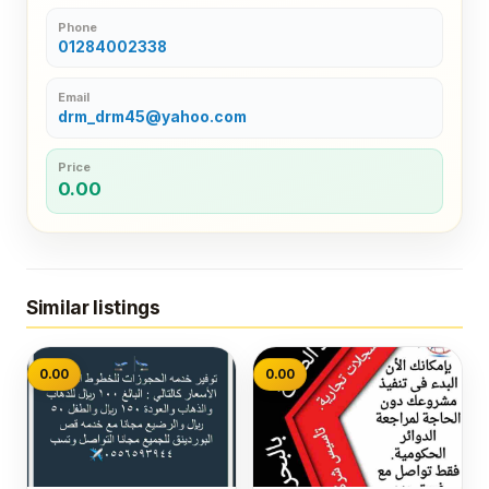
Phone
01284002338
Email
drm_drm45@yahoo.com
Price
0.00
Similar listings
0.00
0.00