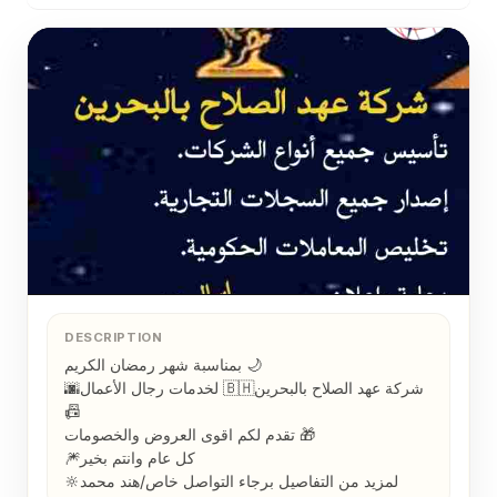
DESCRIPTION
بمناسبة شهر رمضان الكريم 🌙

🌆شركة عهد الصلاح بالبحرين⁦🇧🇭⁩ لخدمات رجال الأعمال 
📠

تقدم لكم اقوى العروض والخصومات 🎁 

🎆كل عام وانتم بخير

🔆لمزيد من التفاصيل برجاء التواصل خاص/هند محمد