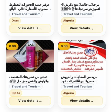
💠شركة عهد الصلاح بالبحرين ⁦
توفير خدمه الحجوزات للخطوط
🇧🇭⁩ 💠التمييز هو سر نجاحنا 👌
السعوديه الأسعار كالتالي : البالغ
وكمان عروضنا مميزة😉 عروضنا
١٠٠ ريال للذهاب والذهاب
Travel and Tourism
Travel and Tourism
على :- □تأسيس الشركات
والعودة ١٥٠ ريال والطفل ٥٠
Oran
Algeria
والمؤسسات🏣🏭 □دعاية
ريال والرضيع مجانا مع خدمه قص
وإعلان🖼 □تسويق عقاري🌇
البوردينق للجميع مجانا التواصل
→
→
View details
View details
□إصدار الموافقات لجميع
وتسب ٠٥٥٦٥٩٣٩٤٤
الجنسيات👌 □إدارة أملاك...
0.00
0.00
مزيد من المفاجأت والعروض
تعبتي من شعر بنتك المتقصف
حصريا لدى 🌇شركات عهد
والهايش والقص مش حل 💇🏻
الصلاح بالبحرين🇧🇭 لخدمات
كاش شامبو 🧴هو الحل 🗝
Travel and Tourism
Travel and Tourism
رجال الأعمال وتأسيس الشركات
بمكونات طبيعية 100% أحصلي
Djelfa
Algeria
وتخليص المعاملات وإصدار
على شعر ناعم وصحي🧝
السجلات التجارية زيارات
&zwj;♀ آمن جدآ على الأطفال
→
→
View details
View details
وإقامات لدولة البحرين للتفاصيل
👩&zwj;👧&zwj;👦 يعني
برجاء التواصل خاص🔏...
إستخدميه لبنتك وأنتى مطمئنة👌
خ...