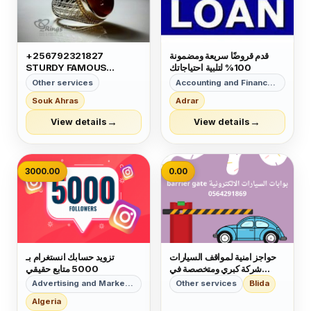
قدم قروضًا سريعة ومضمونة
+256792321827
100% لتلبية احتياجاتك
STURDY FAMOUS
GREATEST VERY
Other services
Accounting and Finance Services
CAPABLE MAGIC RING
Souk Ahras
Adrar
FOR MONEY LUCK
POWER IN GERMANY
→
→
View details
View details
MEXICO OMAN JORDAN
VIETNAM MIAMI UK
3000.00
0.00
حواجز امنية لمواقف السيارات
تزويد حسابك انستغرام بـ
شركة كبري ومتخصصة في
5000 متابع حقيقي
التركيب والصيانة بالمملكة
Advertising and Marketing
Other services
Blida
العربية السعودية
Algeria