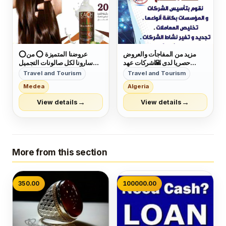
مزيد من المفاجأت والعروض
⭕عروضنا المتميزة ⭕ من
حصريا لدى 🌇شركات عهد
سارونا لكل صالونات التجميل
الصلاح بالبحرين🇧🇭 لخدمات
تقدم لك شامبو كاش + بروتين
Travel and Tourism
Travel and Tourism
رجال الأعمال وتأسيس الشركات
أوجا مع التدريب 👌👌 مش
Medea
Algeria
وتخليص المعاملات وإصدار
تدريب فقط 🤔 هنقدم لك شهادة
السجلات التجارية زيارات
الجودة من البرازيل 🤩 مستنية
→
→
View details
View details
وإقامات لدولة البحرين للتفاصيل
إيه إتصلي شوفي عروضنا
برجاء التواصل خاص🔏...
المستمرة 👏👏 للت...
More from this section
350.00
100000.00