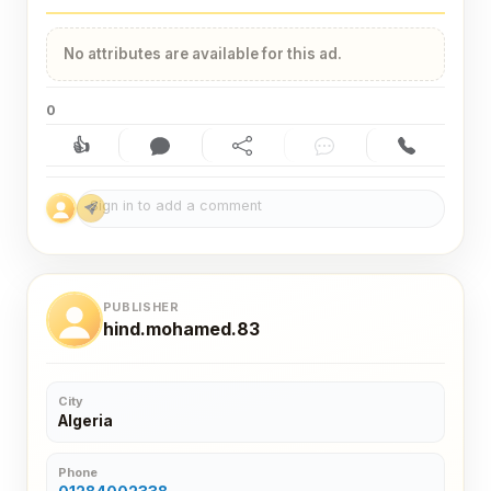
No attributes are available for this ad.
0
👍
Like (0)
Comment (0)
Share
Chat
Contact
PUBLISHER
hind.mohamed.83
City
Algeria
Phone