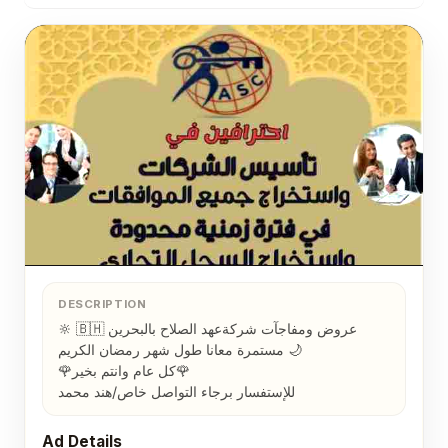
DESCRIPTION
🔆عروض ومفاجآت شركةعهد الصلاح بالبحرين ⁦🇧🇭⁩ 
مستمرة معانا طول شهر رمضان الكريم 🌙

🌹كل عام وانتم بخير🌹

للإستفسار برجاء التواصل خاص/هند محمد
Ad Details