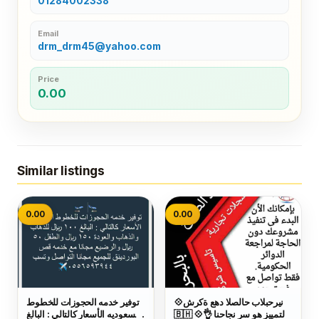
01284002338
Email
drm_drm45@yahoo.com
Price
0.00
Similar listings
0.00
0.00
💠شركة عهد الصلاح بالبحرين ⁦
توفير خدمه الحجوزات للخطوط
🇧🇭⁩ 💠التمييز هو سر نجاحنا 👌
السعوديه الأسعار كالتالي : البالغ