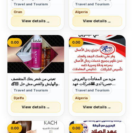
وكمان عروضنا مميزة😉 عروضنا
١٠٠ ريال للذهاب والذهاب
Travel and Tourism
Travel and Tourism
على :- □تأسيس الشركات
والعودة ١٥٠ ريال والطفل ٥٠
Oran
Algeria
والمؤسسات🏣🏭 □دعاية
ريال والرضيع مجانا مع خدمه قص
وإعلان🖼 □تسويق عقاري🌇
البوردينق للجميع مجانا التواصل
→
→
View details
View details
□إصدار الموافقات لجميع
وتسب ٠٥٥٦٥٩٣٩٤٤
الجنسيات👌 □إدارة أملاك...
0.00
0.00
مزيد من المفاجأت والعروض
تعبتي من شعر بنتك المتقصف
حصريا لدى 🌇شركات عهد
والهايش والقص مش حل 💇🏻
الصلاح بالبحرين🇧🇭 لخدمات
كاش شامبو 🧴هو الحل 🗝
Travel and Tourism
Travel and Tourism
رجال الأعمال وتأسيس الشركات
بمكونات طبيعية 100% أحصلي
Djelfa
Algeria
وتخليص المعاملات وإصدار
على شعر ناعم وصحي🧝
السجلات التجارية زيارات
&zwj;♀ آمن جدآ على الأطفال
→
→
View details
View details
وإقامات لدولة البحرين للتفاصيل
👩&zwj;👧&zwj;👦 يعني
برجاء التواصل خاص🔏...
إستخدميه لبنتك وأنتى مطمئنة👌
خ...
0.00
0.00