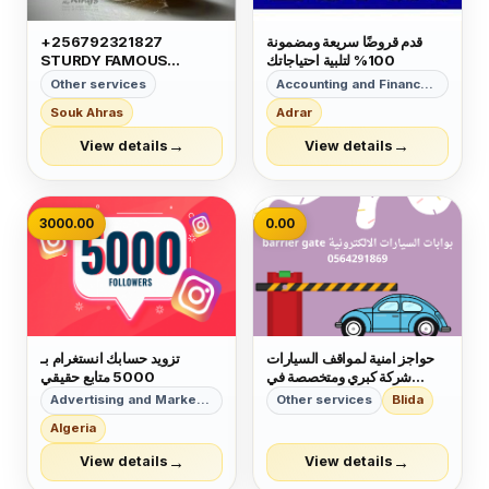
قدم قروضًا سريعة ومضمونة
+256792321827
100% لتلبية احتياجاتك
STURDY FAMOUS
GREATEST VERY
Other services
Accounting and Finance Services
CAPABLE MAGIC RING
Souk Ahras
Adrar
FOR MONEY LUCK
POWER IN GERMANY
→
→
View details
View details
MEXICO OMAN JORDAN
VIETNAM MIAMI UK
3000.00
0.00
حواجز امنية لمواقف السيارات
تزويد حسابك انستغرام بـ
شركة كبري ومتخصصة في
5000 متابع حقيقي
التركيب والصيانة بالمملكة
Advertising and Marketing
Other services
Blida
العربية السعودية
Algeria
→
→
View details
View details