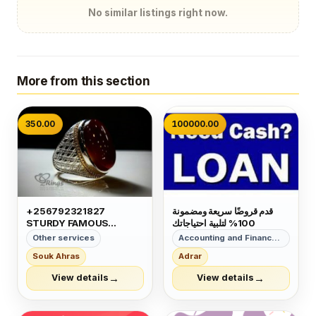
No similar listings right now.
More from this section
350.00
100000.00
+256792321827
قدم قروضًا سريعة ومضمونة
STURDY FAMOUS
100% لتلبية احتياجاتك
GREATEST VERY
Other services
Accounting and Finance Services
CAPABLE MAGIC RING
Souk Ahras
Adrar
FOR MONEY LUCK
POWER IN GERMANY
→
→
View details
View details
MEXICO OMAN JORDAN
VIETNAM MIAMI UK