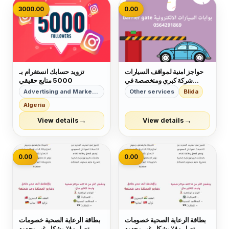
3000.00
0.00
حواجز امنية لمواقف السيارات
تزويد حسابك انستغرام بـ
شركة كبري ومتخصصة في
5000 متابع حقيقي
التركيب والصيانة بالمملكة
Advertising and Marketing
Other services
Blida
العربية السعودية
Algeria
→
→
View details
View details
0.00
0.00
بطاقة الرعاية الصحية خصومات
بطاقة الرعاية الصحية خصومات
تصل ٨٠٪ بشكل غير محدود
تصل ٨٠٪ بشكل غير محدود