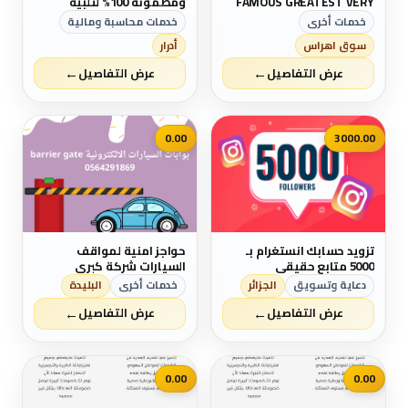
FAMOUS GREATEST VERY
ومضمونة 100% لتلبية
CAPABLE MAGIC RING FOR
احتياجاتك
خدمات أخرى
خدمات محاسبة ومالية
MONEY LUCK POWER IN
سوق اهراس
أدرار
GERMANY MEXICO OMAN
JORDAN VIETNAM MIAMI UK
←
←
عرض التفاصيل
عرض التفاصيل
0.00
3000.00
تزويد حسابك انستغرام بـ
حواجز امنية لمواقف
5000 متابع حقيقي
السيارات شركة كبري
ومتخصصة في التركيب
دعاية وتسويق
الجزائر
خدمات أخرى
البليدة
والصيانة بالمملكة العربية
←
←
السعودية
عرض التفاصيل
عرض التفاصيل
0.00
0.00