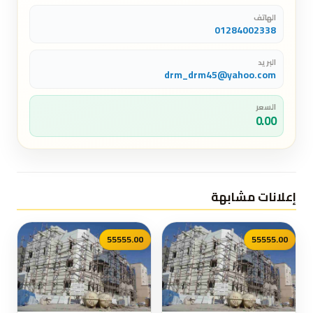
الهاتف
01284002338
البريد
drm_drm45@yahoo.com
السعر
0.00
إعلانات مشابهة
55555.00
55555.00