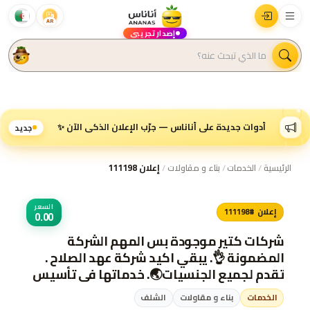
AR
إصدار تجريبي
أدوات جديدة على أناناس — جرّب الإعلان الذكي الآن ✨
جديد
الرئيسية
/
الخدمات
/
بناء و مقاولات
/
إعلان 111198
السعر
إعلان #111198
0.00
شركات كتير موجودة بس المهم الشركة
المضمونة 👌. يبقي اكيد شركة عهد الصلاح .
تقدم لجميع الجنسيات🌏. خدماتها فى تأسيس
الشركات _ إصدار السجلات التجارية _ تخليص
الخدمات
بناء و مقاولات
الشلف
المعاملات _الزيارات و الإقامات . لمزيد من...