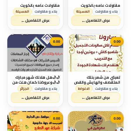
مقاولات عامه بالكويت
مقاولات عامه بالكويت
بناء و مقاولات
المسيلة
بناء و مقاولات
المسيلة
←
←
عرض التفاصيل
عرض التفاصيل
0.00
0.00
تعبتي من شعر بنتك
🌙🌙هل هلالك شهر مبارك
المتقصف والهايش والقص
🌙🌙وعروضنا كمان هلت من
مش حل 💇🏻 كاش شامبو
شركة عهد الصلاح بالبحرين⁦
بناء و مقاولات
الاغواط
بناء و مقاولات
الجزائر
🧴هو الحل 🗝 بمكونات
🇧🇭⁩ 💢أعاده الله عليكم
←
←
طبيعية 100% أحصلي على
بالخير واليمن والبركات 💢 ☘
عرض التفاصيل
عرض التفاصيل
شعر ناعم وصحي🧝&zwj;♀
كل عام وانتم بخير ☘ لمزيد
آمن جدآ على الأطفال👩&zwj;
من التفاصيل برجاء التواصل
👧&zwj;👦 يعني إستخدميه
خاص/هند محمد
لبنتك وأنتى مطمئنة👌 خ...
0.00
0.00