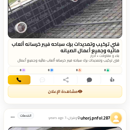
فني تركيب وتمديدات برك سباحه فيبر خرسانه ألعاب
مائيه وجميع أعمال الصيانه
بناء و مقاولات • أدرار
فني تركيب وتمديدات برك سباحه فيبر خرسانه ألعاب مائيه وجميع أعمال
الصيانه
0
0
0
0
👍
اهتمام
تعليق
مشاركة
دردشة
اتصال
مشاهدة الإعلان
الخدمات
uhorj.pnfol.287
وهران
•
7 years ago