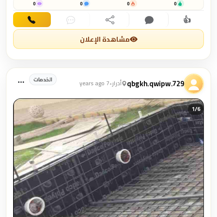
&rlm;📮🔺الانماء 0558695310&harr;️ ابو نور
0
0
0
0
👍
اهتمام
تعليق
مشاركة
دردشة
اتصال
مشاهدة الإعلان
الخدمات
qbgkh.qwipw.729
أدرار
•
7 years ago
1/
6