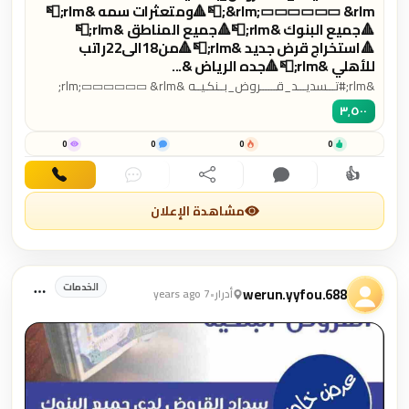
&rlm;▭▭▭▭▭▭ &rlm;📮🔺ومتعثرات سمه &rlm;📮
🔺جميع البنوك &rlm;📮🔺جميع المناطق &rlm;📮
🔺استخراج قرض جديد &rlm;📮🔺من18الى22راتب
للأهلي &rlm;📮🔺جده الرياض &...
&rlm;⁧‫#تـــسديـــد_قــــــروض_بــنكـيــه‬⁩ &rlm;▭▭▭▭▭▭ &rlm;
📮🔺ومتعثرات سمه &rlm;📮🔺جميع البنوك &rlm;📮🔺جميع
٣٬٥٠٠
المناطق &rlm;📮🔺استخراج قرض جديد &rlm;📮🔺من18الى22راتب
للأهلي &rlm;📮🔺جده الرياض &rlm;📮🔺الاهلي &rlm;📮🔺الراجحي
0
0
0
0
&rlm;📮🔺العربي &rlm;📮🔺الانماء 0558695310&harr;️ ابو نور
👍
اهتمام
تعليق
مشاركة
دردشة
اتصال
مشاهدة الإعلان
الخدمات
werun.yyfou.688
أدرار
•
7 years ago