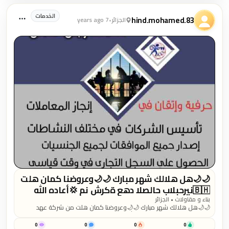
الخدمات
hind.mohamed.83
الجزائر
•
7 years ago
🌙🌙هل هلالك شهر مبارك 🌙🌙وعروضنا كمان هلت
من شركة عهد الصلاح بالبحرين⁦🇧🇭⁩ 💢أعاده الله
عليكم بالخير واليمن والبركات 💢 ☘كل عام وانتم
بناء و مقاولات • الجزائر
🌙🌙هل هلالك شهر مبارك 🌙🌙وعروضنا كمان هلت من شركة عهد
بخير ☘ لمزيد من التفاصيل برجاء التواصل خاص/هند
الصلاح بالبحرين⁦🇧🇭⁩ 💢أعاده الله عليكم بالخير واليمن والبركات 💢 ☘كل
محمد
عام وانتم بخير ☘ لمزيد من التفاصيل برجاء التواصل خاص/هند محمد
0
0
0
0