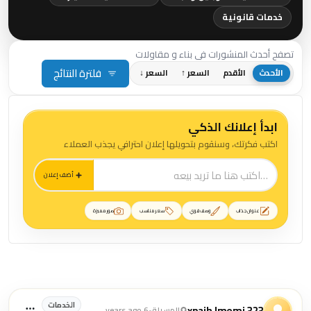
خدمات قانونية
تصفح أحدث المنشورات في بناء و مقاولات
فلترة النتائج
الأحدث
الأقدم
السعر ↑
السعر ↓
ابدأ إعلانك الذكي
اكتب فكرتك، وسنقوم بتحويلها إعلان احترافي يجذب العملاء
أضف إعلان
عنوان جذاب
وصف قوي
سعر مناسب
صور مميزة
منشورات بناء و مقاولات
الخدمات
xpaih.lmemj.323
المسيلة
•
6 years ago