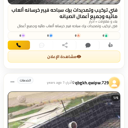
فني تركيب وتمديدات برك سباحه فيبر خرسانه ألعاب
مائيه وجميع أعمال الصيانه
بناء و مقاولات • أدرار
فني تركيب وتمديدات برك سباحه فيبر خرسانه ألعاب مائيه وجميع أعمال
الصيانه
0
0
0
0
👍
اهتمام
تعليق
مشاركة
دردشة
اتصال
مشاهدة الإعلان
الخدمات
qbgkh.qwipw.729
أدرار
•
7 years ago
1/
6