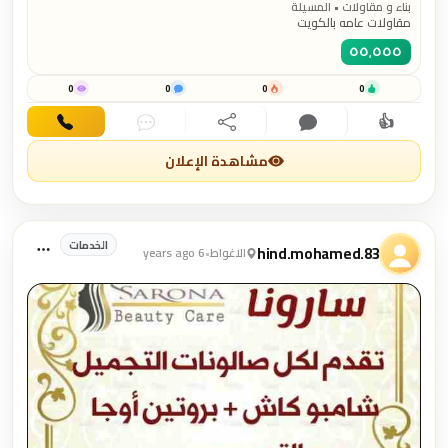
بناء و مقاولات • المسيلة
مقاولات عامه بالكويت
٥٥٬٥٥٥
0
0
0
0
👍
اهتمام
تعليق
مشاركة
دردشة
اتصال
مشاهدة الإعلان
الخدمات
hind.mohamed.83
الاغواط
•
6 years ago