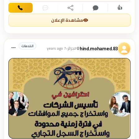
👍
اهتمام
تعليق
مشاركة
دردشة
اتصال
مشاهدة الإعلان
الخدمات
hind.mohamed.83
الجزائر
•
7 years ago