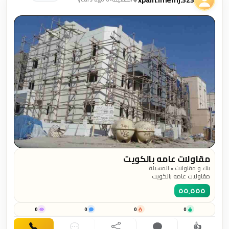
مقاولات عامه بالكويت
بناء و مقاولات • المسيلة
مقاولات عامه بالكويت
٥٥٬٥٥٥
0
0
0
0
👍
اهتمام
تعليق
مشاركة
دردشة
اتصال