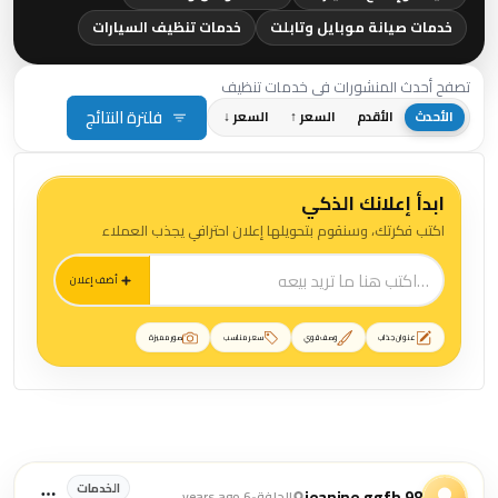
خدمات صيانة موبايل وتابلت
خدمات تنظيف السيارات
تصفح أحدث المنشورات في خدمات تنظيف
فلترة النتائج
الأحدث
الأقدم
السعر ↑
السعر ↓
ابدأ إعلانك الذكي
اكتب فكرتك، وسنقوم بتحويلها إعلان احترافي يجذب العملاء
أضف إعلان
عنوان جذاب
وصف قوي
سعر مناسب
صور مميزة
منشورات خدمات تنظيف
الخدمات
jeanine.ggfh.98
الجلفة
•
6 years ago