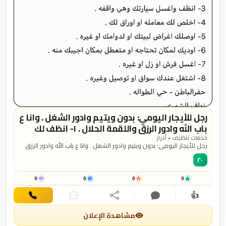
رجل للأيجار اليومي: بدون ويتيم وادور الشغل . وانا ع
باب الله وادور الرزق واللقمة الحلال . ١- انظف لك
الاستراحه وملحقاتها . ٢- انظف واغسل البيت
خدمات تنظيف • أدرار
رجل للأيجار اليومي: بدون ويتيم وادور الشغل . وانا ع باب الله وادور الرزق
وملحقاته . ٣- انظف واغسل سيارتك وهي واقفه .
واللقمة الحلال . ١- انظف لك الاستراحه وملحقاتها . ٢- انظف واغسل البيت
٤-...
٢٠
وملحقاته . ٣- انظف واغسل سيارتك وهي واقفه . ٤- اخلص لك معامله او
اوراق لك . ٥- اوصلك اغراض لبيتك او لدوامك او غيره . ٦- اوديك لمكان
تحتاجه او متعطل بمكان اجيبك منه . ٧- اغسل فرش او زل او غيره . ٨-
0
0
0
0
اشتغل عندك سواق او توصيل وغيره . حفرالباطن - حي الطواله . نواف
👍
الشمري واتساب واتصال . 0543070004
اهتمام
تعليق
مشاركة
دردشة
اتصال
مشاهدة الإعلان