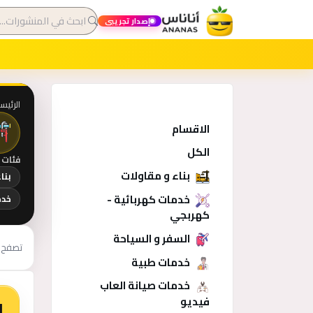
إصدار تجريبي
الرئيس
الاقسام
الكل
فئات 
بناء و مقاولات
بنا
خدمات كهربائية -
خدم
كهربجي
السفر و السياحة
تصفح 
خدمات طبية
خدمات صيانة العاب
فيديو
ا