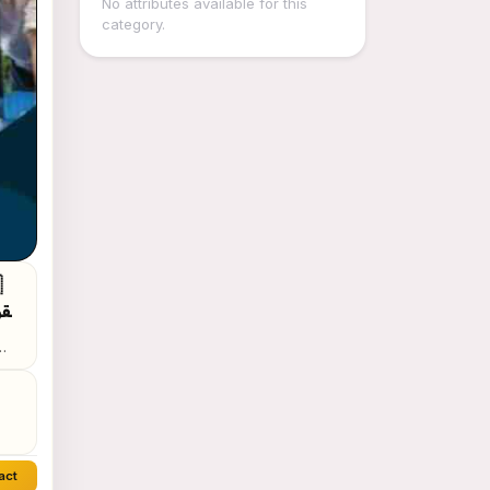
No attributes available for this
category.
📈
 🏢
act