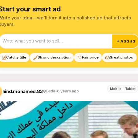
Start your smart ad
Write your idea—we'll turn it into a polished ad that attracts
buyers.
Start your smart ad
Add ad
Catchy title
Strong description
Fair price
Great photos
ile and Tablet Maintenance Ser
Mobile - Tablet
hind.mohamed.83
Blida
•
6 years ago