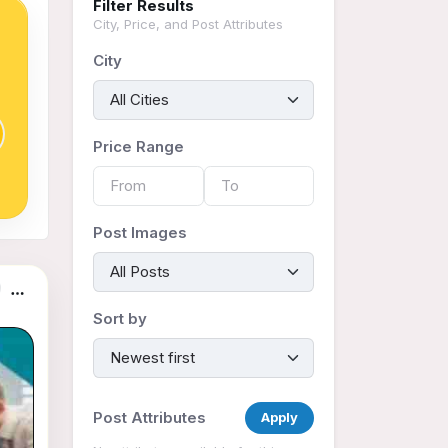
Filter Results
City, Price, and Post Attributes
City
Price Range
Post Images
vices listings
Sort by
Post Attributes
Apply