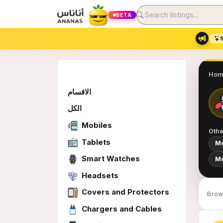
BETA
Hom
الاقسام
الكل
Mobiles
Othe
Tablets
Mo
Smart Watches
Mo
Headsets
Covers and Protectors
Brow
Chargers and Cables