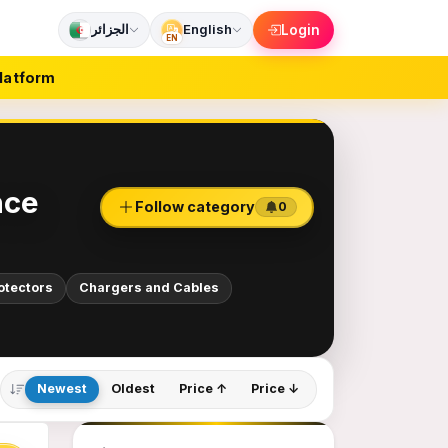
الجزائر
English
Login
EN
latform
nce
Follow category
0
otectors
Chargers and Cables
Newest
Oldest
Price ↑
Price ↓