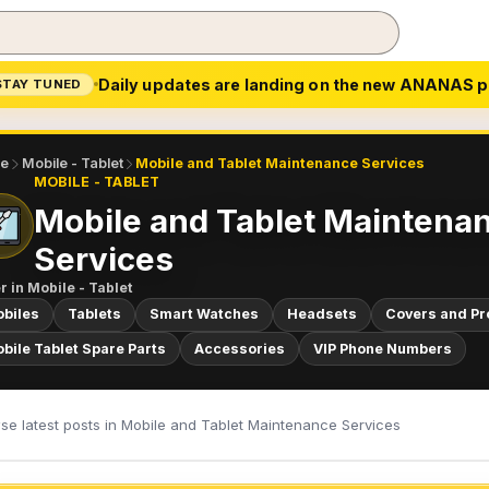
Daily updates are landing on the new ANANAS p
STAY TUNED
e
Mobile - Tablet
Mobile and Tablet Maintenance Services
MOBILE - TABLET
Mobile and Tablet Maintena
Services
r in
Mobile - Tablet
biles
Tablets
Smart Watches
Headsets
Covers and Pr
bile Tablet Spare Parts
Accessories
VIP Phone Numbers
se latest posts in Mobile and Tablet Maintenance Services