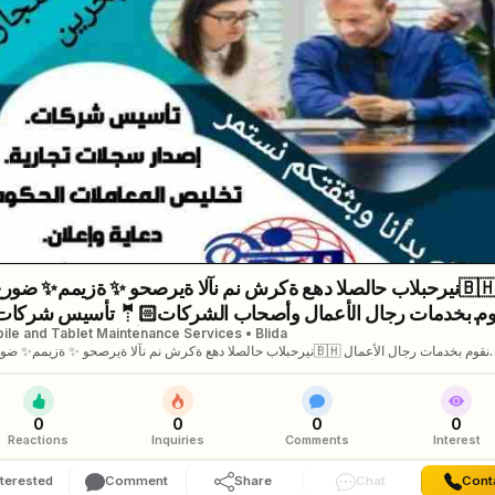
نقوم بخدمات رجال الأعمال وأصحاب الشركات🤵🏻 تأسيس شرك
ile and Tablet Maintenance Services • Blida
تخليص جميع المعاملات الحكومية 💳 إدارة أملاك الغير 🏢 إستخرا...
وأصحاب الشركات🤵🏻 تأسيس شركات📈 تخليص جميع المعاملات الحكومية 💳 إدارة أملاك ا
إستخراج كافة المو👨&zwj;✈ إقامات وزيارات🛩 جميع الإجراءات تتم على يد متخصصين
محترفين العرض لفترة محدودة ⏳ للتواصل خاص ا/ سما محمود 📲 لخدمتكم بدأنا وبثقتكم ن
0
0
0
0
Reactions
Inquiries
Comments
Interest
nterested
Comment
Share
Chat
Cont